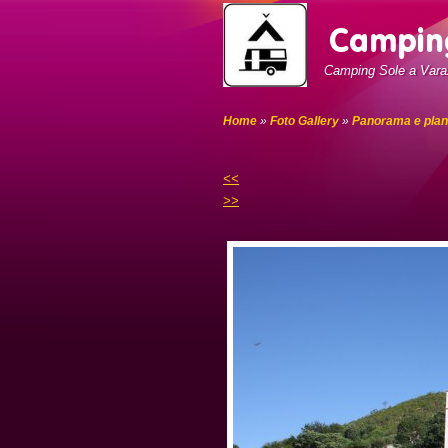
Camping Sole a Vara
Home
»
Foto Gallery
»
Panorama e plan
<<
>>