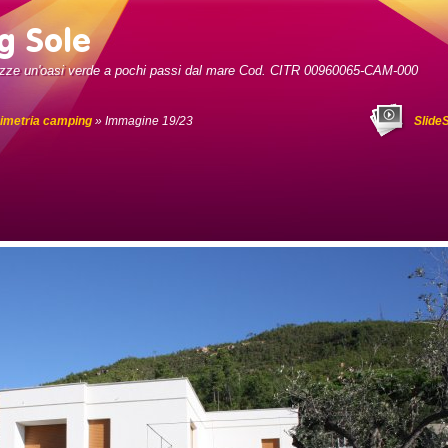
zze un'oasi verde a pochi passi dal mare Cod. CITR 00960065-CAM-000
imetria camping
» Immagine 19/23
Slide